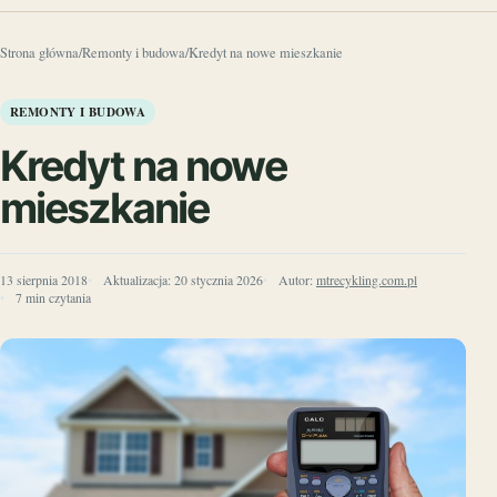
Strona główna
/
Remonty i budowa
/
Kredyt na nowe mieszkanie
REMONTY I BUDOWA
Kredyt na nowe
mieszkanie
13 sierpnia 2018
Aktualizacja:
20 stycznia 2026
Autor:
mtrecykling.com.pl
7 min czytania