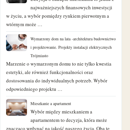
luty 2021
najważniejszych finansowych inwestycji
w życiu, a wybór pomiędzy rynkiem pierwotnym a
styczeń 2021
wtórnym może …
grudzień 2020
Wymarzony dom na lata -architektura budownictwo
i projektowanie. Projekty instalacji elektrycznych
wrzesień 2020
Trójmiasto
sierpień 2018
Marzenie o wymarzonym domu to nie tylko kwestia
estetyki, ale również funkcjonalności oraz
czerwiec 2018
dostosowania do indywidualnych potrzeb. Wybór
odpowiedniego projektu …
maj 2018
Mieszkanie a apartament
kwiecień 2018
Wybór między mieszkaniem a
marzec 2018
apartamentem to decyzja, która może
znacząco wpłynąć na jakość naszego życia. Oba te