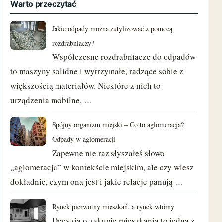
Warto przeczytać
maj 2023
Jakie odpady można zutylizować z pomocą
marzec 2023
rozdrabniaczy?
Współczesne rozdrabniacze do odpadów
luty 2023
to maszyny solidne i wytrzymałe, radzące sobie z
większością materiałów. Niektóre z nich to
wrzesień 2022
urządzenia mobilne, …
czerwiec 2022
Spójny organizm miejski – Co to aglomeracja?
maj 2022
Odpady w aglomeracji
Zapewne nie raz słyszałeś słowo
luty 2022
„aglomeracja” w kontekście miejskim, ale czy wiesz
dokładnie, czym ona jest i jakie relacje panują …
kwiecień 2021
Rynek pierwotny mieszkań, a rynek wtórny
marzec 2021
Decyzja o zakupie mieszkania to jedna z