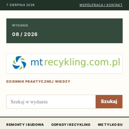
7 SIERPNIA 2026
WSPÓŁPRACA I KONTAKT
WYDANIE
08 / 2026
DZIENNIK PRAKTYCZNEJ WIEDZY
Szukaj
Szukaj
REMONTY I BUDOWA
ODPADY I RECYKLING
NIE TYLKO BUD