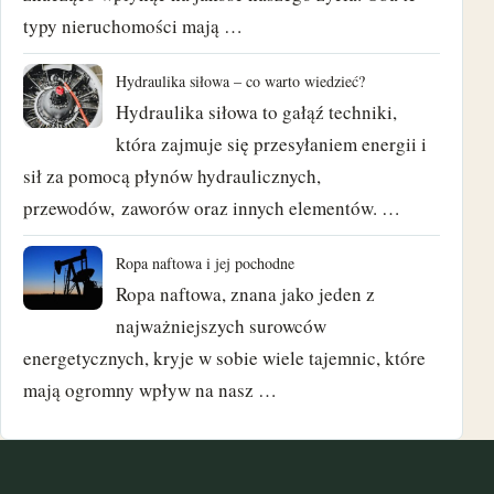
luty 2018
typy nieruchomości mają …
styczeń 2018
Hydraulika siłowa – co warto wiedzieć?
Hydraulika siłowa to gałąź techniki,
grudzień 2017
która zajmuje się przesyłaniem energii i
listopad 2017
sił za pomocą płynów hydraulicznych,
przewodów, zaworów oraz innych elementów. …
październik 2017
Ropa naftowa i jej pochodne
wrzesień 2017
Ropa naftowa, znana jako jeden z
sierpień 2017
najważniejszych surowców
energetycznych, kryje w sobie wiele tajemnic, które
czerwiec 2017
mają ogromny wpływ na nasz …
maj 2017
marzec 2017