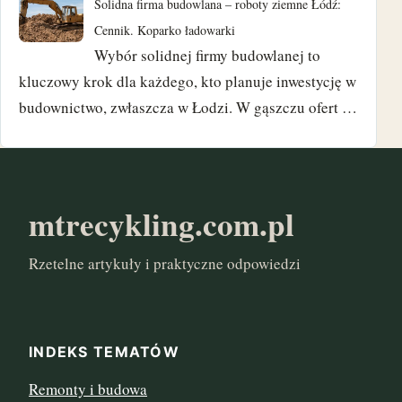
Solidna firma budowlana – roboty ziemne Łódź:
Cennik. Koparko ładowarki
czerwiec 2017
Wybór solidnej firmy budowlanej to
maj 2017
kluczowy krok dla każdego, kto planuje inwestycję w
budownictwo, zwłaszcza w Łodzi. W gąszczu ofert …
marzec 2017
styczeń 2017
mtrecykling.com.pl
Rzetelne artykuły i praktyczne odpowiedzi
INDEKS TEMATÓW
Remonty i budowa