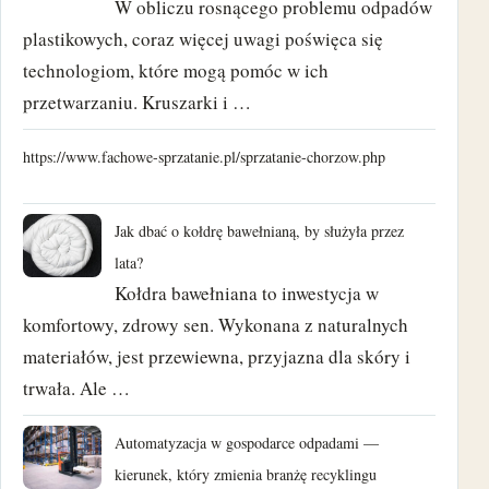
W obliczu rosnącego problemu odpadów
luty 2022
plastikowych, coraz więcej uwagi poświęca się
technologiom, które mogą pomóc w ich
kwiecień 2021
przetwarzaniu. Kruszarki i …
marzec 2021
https://www.fachowe-sprzatanie.pl/sprzatanie-chorzow.php
luty 2021
Jak dbać o kołdrę bawełnianą, by służyła przez
styczeń 2021
lata?
grudzień 2020
Kołdra bawełniana to inwestycja w
komfortowy, zdrowy sen. Wykonana z naturalnych
wrzesień 2020
materiałów, jest przewiewna, przyjazna dla skóry i
trwała. Ale …
sierpień 2018
Automatyzacja w gospodarce odpadami —
czerwiec 2018
kierunek, który zmienia branżę recyklingu