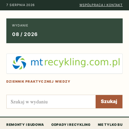
7 SIERPNIA 2026
WSPÓŁPRACA I KONTAKT
WYDANIE
08 / 2026
DZIENNIK PRAKTYCZNEJ WIEDZY
Szukaj
Szukaj
REMONTY I BUDOWA
ODPADY I RECYKLING
NIE TYLKO BUD