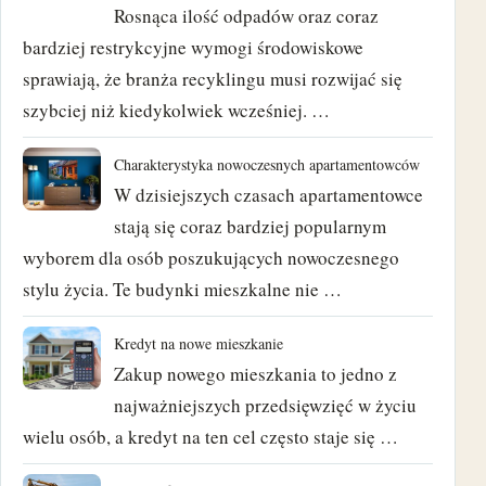
maj 2018
Rosnąca ilość odpadów oraz coraz
bardziej restrykcyjne wymogi środowiskowe
kwiecień 2018
sprawiają, że branża recyklingu musi rozwijać się
szybciej niż kiedykolwiek wcześniej. …
marzec 2018
luty 2018
Charakterystyka nowoczesnych apartamentowców
W dzisiejszych czasach apartamentowce
styczeń 2018
stają się coraz bardziej popularnym
wyborem dla osób poszukujących nowoczesnego
grudzień 2017
stylu życia. Te budynki mieszkalne nie …
listopad 2017
Kredyt na nowe mieszkanie
Zakup nowego mieszkania to jedno z
październik 2017
najważniejszych przedsięwzięć w życiu
wrzesień 2017
wielu osób, a kredyt na ten cel często staje się …
sierpień 2017