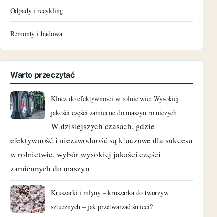
Odpady i recykling
grudzień 2023
Remonty i budowa
październik 2023
czerwiec 2023
Warto przeczytać
maj 2023
Klucz do efektywności w rolnictwie: Wysokiej
marzec 2023
jakości części zamienne do maszyn rolniczych
W dzisiejszych czasach, gdzie
luty 2023
efektywność i niezawodność są kluczowe dla sukcesu
w rolnictwie, wybór wysokiej jakości części
wrzesień 2022
zamiennych do maszyn …
czerwiec 2022
Kruszarki i młyny – kruszarka do tworzyw
maj 2022
sztucznych – jak przetwarzać śmieci?