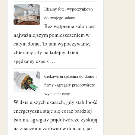
styczeń 2021
Idealny fotel wypoczynkowy
grudzień 2020
do twojego salonu
Bez wątpienia salon jest
wrzesień 2020
najważniejszym pomieszczeniem w
całym domu. To tam wypoczywamy,
sierpień 2018
zbieramy siły na kolejny dzień,
czerwiec 2018
spędzamy czas z …
maj 2018
Ciekawe urządzenia do domu i
firmy -agregaty prądotwórcze
kwiecień 2018
wynajem: ceny
W dzisiejszych czasach, gdy stabilność
marzec 2018
energetyczna staje się coraz bardziej
luty 2018
istotna, agregaty prądotwórcze zyskują
na znaczeniu zarówno w domach, jak
styczeń 2018