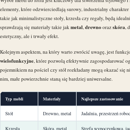
Wybór mebli do loftu jest kluczowy dla stworzenia stylowego i
elementy, które odzwierciedlają surowy, industrialny charakter
takie jak minimalistyczne stoły, krzesła czy regały, będą idea
metal
drewno
skóra
sprawdzają się materiały takie jak
,
oraz
, 
estetyczny, ale i trwały efekt.
Kolejnym aspektem, na który warto zwrócić uwagę, jest funkc
wielofunkcyjne
, które pozwolą efektywnie zagospodarować og
pojemnikiem na pościel czy stół rozkładany mogą okazać się 
nim, małe powierzchnie staną się bardziej uniwersalne.
Typ mebli
Materiały
Najlepsze zastosowanie
Stół
Drewno, metal
Jadalnia, przestrzeń robo
Krzesła
Skóra, metal
Strefa wypoczynkowa, ja