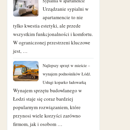
Sypialnia w apartamencie
marzec 2023
Urządzanie sypialni w
apartamencie to nie
luty 2023
tylko kwestia estetyki, ale przede
wrzesień 2022
wszystkim funkcjonalności i komfortu.
W ograniczonej przestrzeni kluczowe
czerwiec 2022
jest, …
maj 2022
Najlepszy sprzęt w mieście –
wynajem podnośników Łódź.
luty 2022
Usługi koparko ładowarką
kwiecień 2021
Wynajem sprzętu budowlanego w
Łodzi staje się coraz bardziej
marzec 2021
popularnym rozwiązaniem, które
przynosi wiele korzyści zarówno
luty 2021
firmom, jak i osobom …