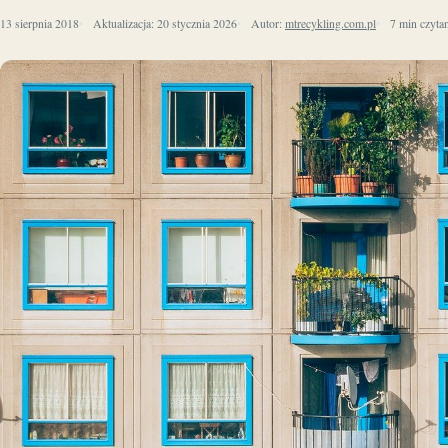
13 sierpnia 2018
Aktualizacja:
20 stycznia 2026
Autor:
mtrecykling.com.pl
7 min czyta