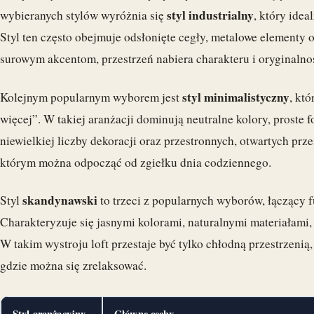
styl industrialny
wybieranych stylów wyróżnia się
, który idea
Styl ten często obejmuje odsłonięte cegły, metalowe elementy 
surowym akcentom, przestrzeń nabiera charakteru i oryginalnoś
styl minimalistyczny
Kolejnym popularnym wyborem jest
, kt
więcej”. W takiej aranżacji dominują neutralne kolory, proste 
niewielkiej liczby dekoracji oraz przestronnych, otwartych przes
którym można odpocząć od zgiełku dnia codziennego.
skandynawski
Styl
to trzeci z popularnych wyborów, łączący f
Charakteryzuje się jasnymi kolorami, naturalnymi materiałami, 
W takim wystroju loft przestaje być tylko chłodną przestrzenią
gdzie można się zrelaksować.
Styl aranżacyjny
Główne cechy