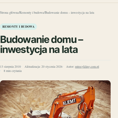
Strona główna
/
Remonty i budowa
/
Budowanie domu – inwestycja na lata
REMONTY I BUDOWA
Budowanie domu –
inwestycja na lata
13 sierpnia 2018
Aktualizacja:
20 stycznia 2026
Autor:
mtrecykling.com.pl
8 min czytania