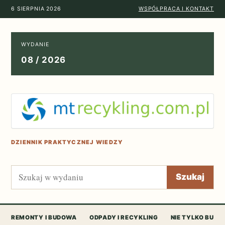
6 SIERPNIA 2026
WSPÓŁPRACA I KONTAKT
WYDANIE
08 / 2026
DZIENNIK PRAKTYCZNEJ WIEDZY
Szukaj
Szukaj
REMONTY I BUDOWA
ODPADY I RECYKLING
NIE TYLKO BUD