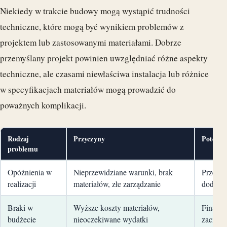
Niekiedy w trakcie budowy mogą wystąpić trudności
techniczne, które mogą być wynikiem problemów z
projektem lub zastosowanymi materiałami. Dobrze
przemyślany projekt powinien uwzględniać różne aspekty
techniczne, ale czasami niewłaściwa instalacja lub różnice
w specyfikacjach materiałów mogą prowadzić do
poważnych komplikacji.
Rodzaj
Przyczyny
Potencj
problemu
Opóźnienia w
Nieprzewidziane warunki, brak
Przekro
realizacji
materiałów, złe zarządzanie
dodatko
Braki w
Wyższe koszty materiałów,
Finanso
budżecie
nieoczekiwane wydatki
zaciąga