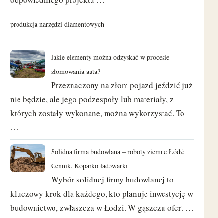
luty 2021
produkcja narzędzi diamentowych
styczeń 2021
Jakie elementy można odzyskać w procesie
grudzień 2020
złomowania auta?
Przeznaczony na złom pojazd jeździć już
wrzesień 2020
nie będzie, ale jego podzespoły lub materiały, z
których zostały wykonane, można wykorzystać. To
sierpień 2018
…
czerwiec 2018
Solidna firma budowlana – roboty ziemne Łódź:
maj 2018
Cennik. Koparko ładowarki
Wybór solidnej firmy budowlanej to
kwiecień 2018
kluczowy krok dla każdego, kto planuje inwestycję w
budownictwo, zwłaszcza w Łodzi. W gąszczu ofert …
marzec 2018