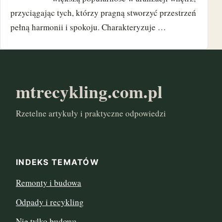
marzec 2017
przyciągając tych, którzy pragną stworzyć przestrzeń
pełną harmonii i spokoju. Charakteryzuje …
styczeń 2017
mtrecykling.com.pl
Rzetelne artykuły i praktyczne odpowiedzi
INDEKS TEMATÓW
Remonty i budowa
Odpady i recykling
Nie tylko budowa