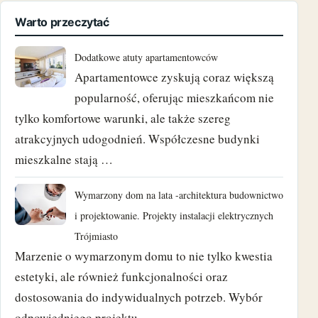
czerwiec 2023
Warto przeczytać
maj 2023
Dodatkowe atuty apartamentowców
Apartamentowce zyskują coraz większą
marzec 2023
popularność, oferując mieszkańcom nie
luty 2023
tylko komfortowe warunki, ale także szereg
atrakcyjnych udogodnień. Współczesne budynki
wrzesień 2022
mieszkalne stają …
czerwiec 2022
Wymarzony dom na lata -architektura budownictwo
maj 2022
i projektowanie. Projekty instalacji elektrycznych
Trójmiasto
luty 2022
Marzenie o wymarzonym domu to nie tylko kwestia
estetyki, ale również funkcjonalności oraz
kwiecień 2021
dostosowania do indywidualnych potrzeb. Wybór
marzec 2021
odpowiedniego projektu …