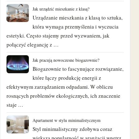
luty 2018
Jak urządzić mieszkanie z klasą?
Urządzanie mieszkania z klasą to sztuka,
styczeń 2018
która wymaga przemyślenia i wyczucia
estetyki. Często stajemy przed wyzwaniem, jak
grudzień 2017
połączyć elegancję z …
listopad 2017
Jak pracują nowoczesne biogazownie?
Biogazownie to fascynujące rozwiązanie,
październik 2017
które łączy produkcję energii z
wrzesień 2017
efektywnym zarządzaniem odpadami. W obliczu
rosnących problemów ekologicznych, ich znaczenie
sierpień 2017
staje …
czerwiec 2017
Apartament w stylu minimalistycznym
maj 2017
Styl minimalistyczny zdobywa coraz
większą popularność w aranżacji wnętrz,