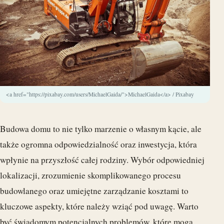
<a href="https://pixabay.com/users/MichaelGaida/">MichaelGaida</a> / Pixabay
Budowa domu to nie tylko marzenie o własnym kącie, ale
także ogromna odpowiedzialność oraz inwestycja, która
wpłynie na przyszłość całej rodziny. Wybór odpowiedniej
lokalizacji, zrozumienie skomplikowanego procesu
budowlanego oraz umiejętne zarządzanie kosztami to
kluczowe aspekty, które należy wziąć pod uwagę. Warto
być świadomym potencjalnych problemów, które mogą