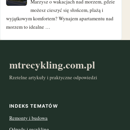
Marzysz o wakacjach nad morzem, gdzie
październik 2017
możesz cieszyć się słońcem, plażą i
wyjątkowym komfortem? Wynajem apartamentu nad
wrzesień 2017
morzem to idealne …
sierpień 2017
czerwiec 2017
mtrecykling.com.pl
maj 2017
marzec 2017
Rzetelne artykuły i praktyczne odpowiedzi
styczeń 2017
INDEKS TEMATÓW
Remonty i budowa
Odpady i recykling