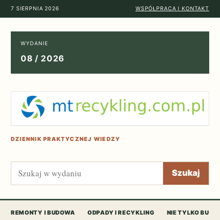
7 SIERPNIA 2026
WSPÓŁPRACA I KONTAKT
WYDANIE
08 / 2026
DZIENNIK PRAKTYCZNEJ WIEDZY
Szukaj
Szukaj
REMONTY I BUDOWA
ODPADY I RECYKLING
NIE TYLKO BUD