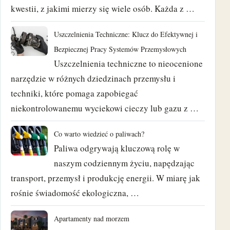
kwestii, z jakimi mierzy się wiele osób. Każda z …
sierpień 2018
Uszczelnienia Techniczne: Klucz do Efektywnej i
czerwiec 2018
Bezpiecznej Pracy Systemów Przemysłowych
Uszczelnienia techniczne to nieocenione
maj 2018
narzędzie w różnych dziedzinach przemysłu i
techniki, które pomaga zapobiegać
kwiecień 2018
niekontrolowanemu wyciekowi cieczy lub gazu z …
marzec 2018
Co warto wiedzieć o paliwach?
luty 2018
Paliwa odgrywają kluczową rolę w
naszym codziennym życiu, napędzając
styczeń 2018
transport, przemysł i produkcję energii. W miarę jak
rośnie świadomość ekologiczna, …
grudzień 2017
listopad 2017
Apartamenty nad morzem