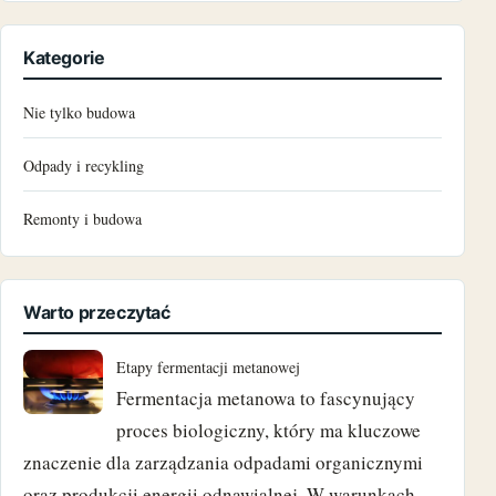
czerwiec 2024
Kategorie
maj 2024
Nie tylko budowa
marzec 2024
Odpady i recykling
grudzień 2023
Remonty i budowa
październik 2023
czerwiec 2023
Warto przeczytać
maj 2023
Etapy fermentacji metanowej
Fermentacja metanowa to fascynujący
marzec 2023
proces biologiczny, który ma kluczowe
luty 2023
znaczenie dla zarządzania odpadami organicznymi
oraz produkcji energii odnawialnej. W warunkach …