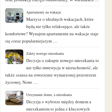
wrzesień 2022
Apartamenty na wakacje
czerwiec 2022
Marzysz o idealnych wakacjach, które
maj 2022
będą nie tylko relaksujące, ale także
komfortowe? Wynajem apartamentu na wakacje staje
luty 2022
się coraz popularniejszym …
kwiecień 2021
Zalety nowego mieszkania
Decyzja o zakupie nowego mieszkania to
marzec 2021
nie tylko inwestycja w nieruchomość, ale
luty 2021
także szansa na stworzenie wymarzonej przestrzeni
życiowej. Nowe …
styczeń 2021
Utrzymanie domu, a mieszkania
grudzień 2020
Decyzja o wyborze między domem a
mieszkaniem to jedna z kluczowych
wrzesień 2020