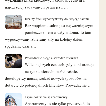
wykonania kilku kluczowych kroków. Jednym z
kwiecień 2021
najczęściej zadawanych pytań jest: …
marzec 2021
Idealny fotel wypoczynkowy do twojego salonu
luty 2021
Bez wątpienia salon jest najważniejszym
pomieszczeniem w całym domu. To tam
styczeń 2021
wypoczywamy, zbieramy siły na kolejny dzień,
spędzamy czas z …
grudzień 2020
Prowadzenie bloga a sprzedaż mieszkań
wrzesień 2020
W dzisiejszych czasach, gdy konkurencja
sierpień 2018
na rynku nieruchomości rośnie,
deweloperzy muszą szukać nowych sposobów na
czerwiec 2018
dotarcie do potencjalnych klientów. Prowadzenie …
maj 2018
Czym dokładnie są apartamenty
Apartamenty to nie tylko przestrzeń do
kwiecień 2018