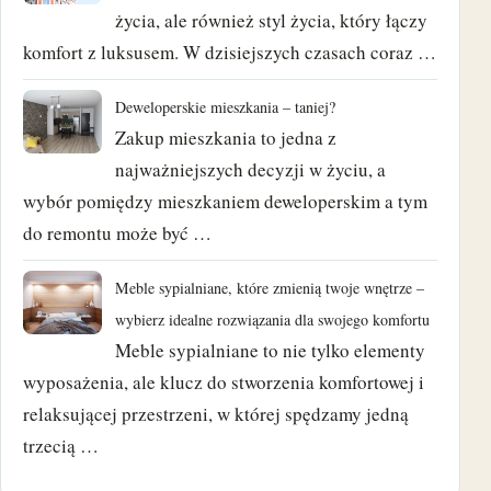
życia, ale również styl życia, który łączy
marzec 2018
komfort z luksusem. W dzisiejszych czasach coraz …
luty 2018
Deweloperskie mieszkania – taniej?
Zakup mieszkania to jedna z
styczeń 2018
najważniejszych decyzji w życiu, a
wybór pomiędzy mieszkaniem deweloperskim a tym
grudzień 2017
do remontu może być …
listopad 2017
Meble sypialniane, które zmienią twoje wnętrze –
październik 2017
wybierz idealne rozwiązania dla swojego komfortu
Meble sypialniane to nie tylko elementy
wrzesień 2017
wyposażenia, ale klucz do stworzenia komfortowej i
sierpień 2017
relaksującej przestrzeni, w której spędzamy jedną
trzecią …
czerwiec 2017