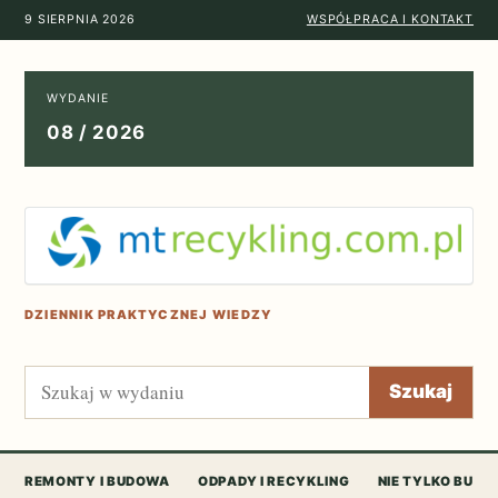
9 SIERPNIA 2026
WSPÓŁPRACA I KONTAKT
WYDANIE
08 / 2026
DZIENNIK PRAKTYCZNEJ WIEDZY
Szukaj
Szukaj
REMONTY I BUDOWA
ODPADY I RECYKLING
NIE TYLKO BUD