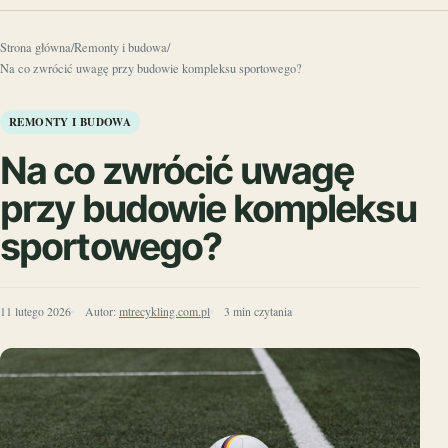
Strona główna
/
Remonty i budowa
/
Na co zwrócić uwagę przy budowie kompleksu sportowego?
REMONTY I BUDOWA
Na co zwrócić uwagę
przy budowie kompleksu
sportowego?
11 lutego 2026
Autor:
mtrecykling.com.pl
3 min czytania