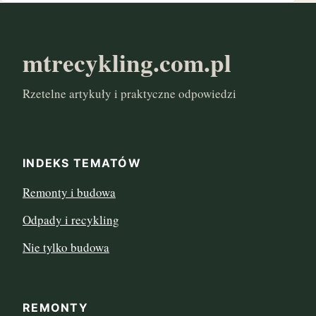
maj 2017
marzec 2017
mtrecykling.com.pl
styczeń 2017
Rzetelne artykuły i praktyczne odpowiedzi
INDEKS TEMATÓW
Remonty i budowa
Odpady i recykling
Nie tylko budowa
REMONTY