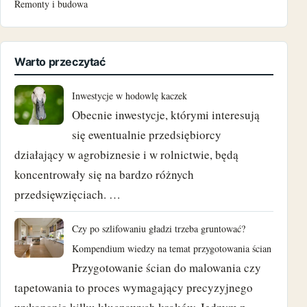
Remonty i budowa
październik 2023
czerwiec 2023
Warto przeczytać
maj 2023
Inwestycje w hodowlę kaczek
Obecnie inwestycje, którymi interesują
marzec 2023
się ewentualnie przedsiębiorcy
luty 2023
działający w agrobiznesie i w rolnictwie, będą
koncentrowały się na bardzo różnych
wrzesień 2022
przedsięwzięciach. …
czerwiec 2022
Czy po szlifowaniu gładzi trzeba gruntować?
maj 2022
Kompendium wiedzy na temat przygotowania ścian
Przygotowanie ścian do malowania czy
luty 2022
tapetowania to proces wymagający precyzyjnego