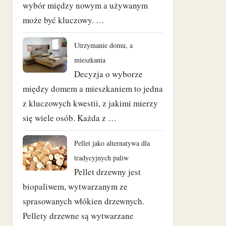
wrzesień 2022
wybór między nowym a używanym
może być kluczowy. …
czerwiec 2022
Utrzymanie domu, a
maj 2022
mieszkania
Decyzja o wyborze
luty 2022
między domem a mieszkaniem to jedna
kwiecień 2021
z kluczowych kwestii, z jakimi mierzy
się wiele osób. Każda z …
marzec 2021
Pellet jako alternatywa dla
luty 2021
tradycyjnych paliw
Pellet drzewny jest
styczeń 2021
biopaliwem, wytwarzanym ze
grudzień 2020
sprasowanych włókien drzewnych.
Pellety drzewne są wytwarzane
wrzesień 2020