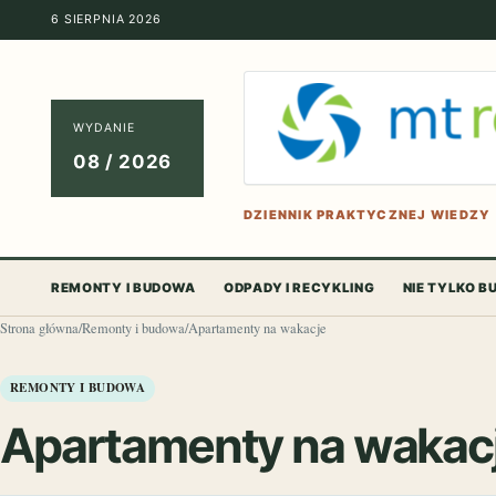
6 SIERPNIA 2026
WYDANIE
08 / 2026
DZIENNIK PRAKTYCZNEJ WIEDZY
REMONTY I BUDOWA
ODPADY I RECYKLING
NIE TYLKO 
Strona główna
/
Remonty i budowa
/
Apartamenty na wakacje
REMONTY I BUDOWA
Apartamenty na wakac