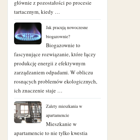
głównie z pozostałości po procesie
tartacznym, kiedy …
sierpień 2018
czerwiec 2018
Jak pracują nowoczesne
biogazownie?
maj 2018
Biogazownie to
fascynujące rozwiązanie, które łączy
kwiecień 2018
produkcję energii z efektywnym
zarządzaniem odpadami. W obliczu
marzec 2018
rosnących problemów ekologicznych,
luty 2018
ich znaczenie staje …
styczeń 2018
Zalety mieszkania w
apartamencie
grudzień 2017
Mieszkanie w
listopad 2017
apartamencie to nie tylko kwestia