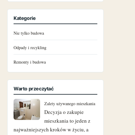
czerwiec 2024
Kategorie
maj 2024
Nie tylko budowa
marzec 2024
Odpady i recykling
grudzień 2023
Remonty i budowa
październik 2023
czerwiec 2023
Warto przeczytać
maj 2023
Zalety używanego mieszkania
marzec 2023
Decyzja o zakupie
mieszkania to jeden z
luty 2023
najważniejszych kroków w życiu, a