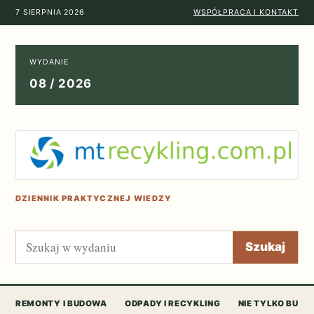
7 SIERPNIA 2026
WSPÓŁPRACA I KONTAKT
WYDANIE
08 / 2026
DZIENNIK PRAKTYCZNEJ WIEDZY
Szukaj
Szukaj
REMONTY I BUDOWA
ODPADY I RECYKLING
NIE TYLKO BUD