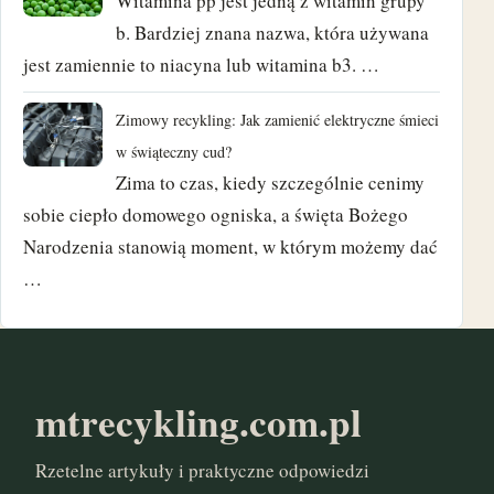
Witamina pp jest jedną z witamin grupy
b. Bardziej znana nazwa, która używana
listopad 2017
jest zamiennie to niacyna lub witamina b3. …
październik 2017
Zimowy recykling: Jak zamienić elektryczne śmieci
w świąteczny cud?
wrzesień 2017
Zima to czas, kiedy szczególnie cenimy
sierpień 2017
sobie ciepło domowego ogniska, a święta Bożego
Narodzenia stanowią moment, w którym możemy dać
czerwiec 2017
…
maj 2017
marzec 2017
mtrecykling.com.pl
styczeń 2017
Rzetelne artykuły i praktyczne odpowiedzi