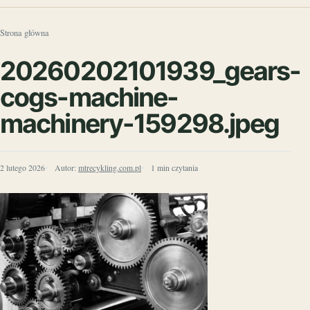
Strona główna
20260202101939_gears-
cogs-machine-
machinery-159298.jpeg
2 lutego 2026
Autor:
mtrecykling.com.pl
1 min czytania