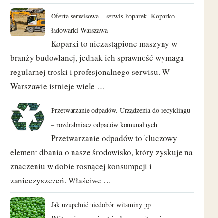
grudzień 2020
Oferta serwisowa – serwis koparek. Koparko
ładowarki Warszawa
wrzesień 2020
Koparki to niezastąpione maszyny w
sierpień 2018
branży budowlanej, jednak ich sprawność wymaga
regularnej troski i profesjonalnego serwisu. W
czerwiec 2018
Warszawie istnieje wiele …
maj 2018
Przetwarzanie odpadów. Urządzenia do recyklingu
– rozdrabniacz odpadów komunalnych
kwiecień 2018
Przetwarzanie odpadów to kluczowy
marzec 2018
element dbania o nasze środowisko, który zyskuje na
znaczeniu w dobie rosnącej konsumpcji i
luty 2018
zanieczyszczeń. Właściwe …
styczeń 2018
Jak uzupełnić niedobór witaminy pp
grudzień 2017