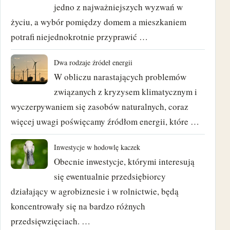
jedno z najważniejszych wyzwań w
luty 2023
życiu, a wybór pomiędzy domem a mieszkaniem
potrafi niejednokrotnie przyprawić …
wrzesień 2022
Dwa rodzaje źródeł energii
czerwiec 2022
W obliczu narastających problemów
maj 2022
związanych z kryzysem klimatycznym i
wyczerpywaniem się zasobów naturalnych, coraz
luty 2022
więcej uwagi poświęcamy źródłom energii, które …
kwiecień 2021
Inwestycje w hodowlę kaczek
Obecnie inwestycje, którymi interesują
marzec 2021
się ewentualnie przedsiębiorcy
luty 2021
działający w agrobiznesie i w rolnictwie, będą
koncentrowały się na bardzo różnych
styczeń 2021
przedsięwzięciach. …