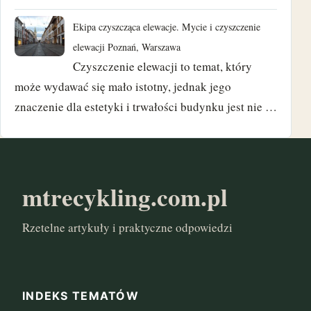
październik 2017
Ekipa czyszcząca elewacje. Mycie i czyszczenie
elewacji Poznań, Warszawa
wrzesień 2017
Czyszczenie elewacji to temat, który
sierpień 2017
może wydawać się mało istotny, jednak jego
znaczenie dla estetyki i trwałości budynku jest nie …
czerwiec 2017
maj 2017
marzec 2017
mtrecykling.com.pl
styczeń 2017
Rzetelne artykuły i praktyczne odpowiedzi
INDEKS TEMATÓW