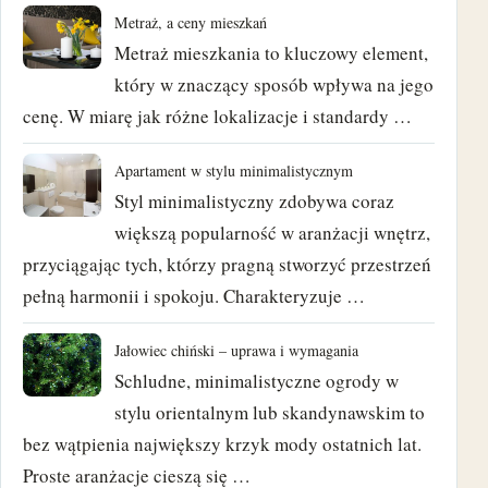
Metraż, a ceny mieszkań
sierpień 2018
Metraż mieszkania to kluczowy element,
który w znaczący sposób wpływa na jego
czerwiec 2018
cenę. W miarę jak różne lokalizacje i standardy …
maj 2018
Apartament w stylu minimalistycznym
Styl minimalistyczny zdobywa coraz
kwiecień 2018
większą popularność w aranżacji wnętrz,
marzec 2018
przyciągając tych, którzy pragną stworzyć przestrzeń
pełną harmonii i spokoju. Charakteryzuje …
luty 2018
Jałowiec chiński – uprawa i wymagania
styczeń 2018
Schludne, minimalistyczne ogrody w
stylu orientalnym lub skandynawskim to
grudzień 2017
bez wątpienia największy krzyk mody ostatnich lat.
listopad 2017
Proste aranżacje cieszą się …