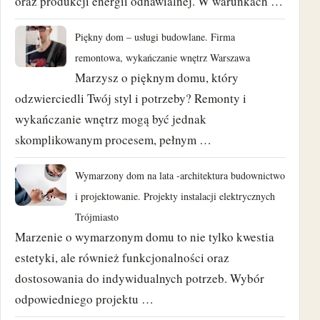
oraz produkcji energii odnawialnej. W warunkach …
wrzesień 2022
Piękny dom – usługi budowlane. Firma
czerwiec 2022
remontowa, wykańczanie wnętrz Warszawa
maj 2022
Marzysz o pięknym domu, który
odzwierciedli Twój styl i potrzeby? Remonty i
luty 2022
wykańczanie wnętrz mogą być jednak
skomplikowanym procesem, pełnym …
kwiecień 2021
Wymarzony dom na lata -architektura budownictwo
marzec 2021
i projektowanie. Projekty instalacji elektrycznych
luty 2021
Trójmiasto
Marzenie o wymarzonym domu to nie tylko kwestia
styczeń 2021
estetyki, ale również funkcjonalności oraz
dostosowania do indywidualnych potrzeb. Wybór
grudzień 2020
odpowiedniego projektu …
wrzesień 2020