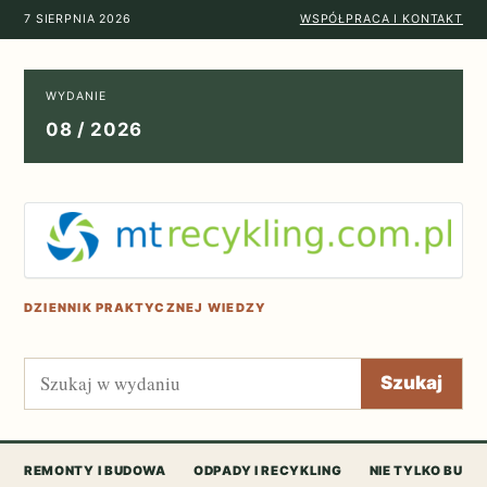
7 SIERPNIA 2026
WSPÓŁPRACA I KONTAKT
WYDANIE
08 / 2026
DZIENNIK PRAKTYCZNEJ WIEDZY
Szukaj
Szukaj
REMONTY I BUDOWA
ODPADY I RECYKLING
NIE TYLKO BUD