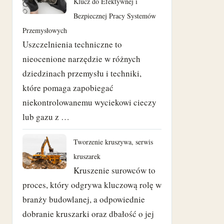
Klucz do Efektywnej i
grudzień 2020
Bezpiecznej Pracy Systemów
Przemysłowych
wrzesień 2020
Uszczelnienia techniczne to
nieocenione narzędzie w różnych
sierpień 2018
dziedzinach przemysłu i techniki,
czerwiec 2018
które pomaga zapobiegać
niekontrolowanemu wyciekowi cieczy
maj 2018
lub gazu z …
kwiecień 2018
Tworzenie kruszywa, serwis
marzec 2018
kruszarek
Kruszenie surowców to
luty 2018
proces, który odgrywa kluczową rolę w
branży budowlanej, a odpowiednie
styczeń 2018
dobranie kruszarki oraz dbałość o jej