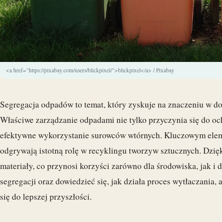
<a href="https://pixabay.com/users/blickpixel/">blickpixel</a> / Pixabay
Segregacja odpadów to temat, który zyskuje na znaczeniu w do
Właściwe zarządzanie odpadami nie tylko przyczynia się do och
efektywne wykorzystanie surowców wtórnych. Kluczowym eleme
odgrywają istotną rolę w recyklingu tworzyw sztucznych. Dzi
materiały, co przynosi korzyści zarówno dla środowiska, jak i 
segregacji oraz dowiedzieć się, jak działa proces wytłaczania
się do lepszej przyszłości.