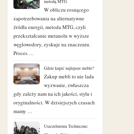
metodą MTG
W obliczu rosnącego
luty 2023
zapotrzebowania na alternatywne
wrzesień 2022
źródła energii, metoda MTG, czyli
przekształcanie metanolu w wyższe
czerwiec 2022
węglowodory, zyskuje na znaczeniu.
Proces …
maj 2022
Gdzie kupić najlepsze meble?
luty 2022
Zakup mebli to nie lada
kwiecień 2021
wyzwanie, zwłaszcza
gdy zależy nam na ich jakości, stylu i
marzec 2021
oryginalności. W dzisiejszych czasach
mamy …
luty 2021
Uszczelnienia Techniczne:
styczeń 2021