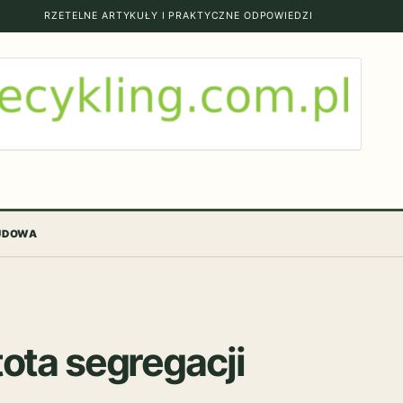
RZETELNE ARTYKUŁY I PRAKTYCZNE ODPOWIEDZI
BUDOWA
ota segregacji