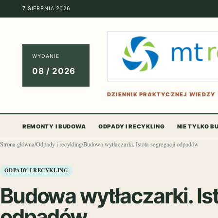
7 SIERPNIA 2026
WYDANIE
08 / 2026
DZIENNIK PRAKTYCZNEJ WIEDZY
REMONTY I BUDOWA
ODPADY I RECYKLING
NIE TYLKO 
Strona główna
/
Odpady i recykling
/
Budowa wytłaczarki. Istota segregacji odpadów
ODPADY I RECYKLING
Budowa wytłaczarki. Ist
odpadów