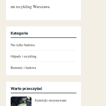
listopad 2024
mt recykling Warszawa
październik 2024
czerwiec 2024
Kategorie
maj 2024
Nie tylko budowa
marzec 2024
Odpady i recykling
grudzień 2023
Remonty i budowa
październik 2023
czerwiec 2023
Warto przeczytać
maj 2023
Syntetyki otrzymywane
marzec 2023