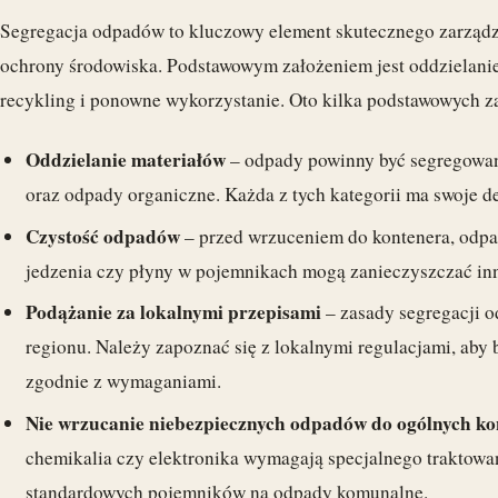
Segregacja odpadów to kluczowy element skutecznego zarządza
ochrony środowiska. Podstawowym założeniem jest oddzielanie
recykling i ponowne wykorzystanie. Oto kilka podstawowych za
Oddzielanie materiałów
– odpady powinny być segregowane 
oraz odpady organiczne. Każda z tych kategorii ma swoje 
Czystość odpadów
– przed wrzuceniem do kontenera, odpad
jedzenia czy płyny w pojemnikach mogą zanieczyszczać inne
Podążanie za lokalnymi przepisami
– zasady segregacji o
regionu. Należy zapoznać się z lokalnymi regulacjami, ab
zgodnie z wymaganiami.
Nie wrzucanie niebezpiecznych odpadów do ogólnych k
chemikalia czy elektronika wymagają specjalnego traktowa
standardowych pojemników na odpady komunalne.