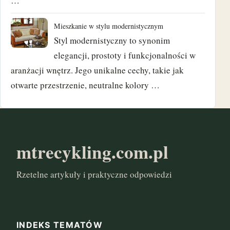
…
październik 2017
Mieszkanie w stylu modernistycznym
Styl modernistyczny to synonim
wrzesień 2017
elegancji, prostoty i funkcjonalności w
sierpień 2017
aranżacji wnętrz. Jego unikalne cechy, takie jak
otwarte przestrzenie, neutralne kolory …
czerwiec 2017
maj 2017
marzec 2017
mtrecykling.com.pl
styczeń 2017
Rzetelne artykuły i praktyczne odpowiedzi
INDEKS TEMATÓW