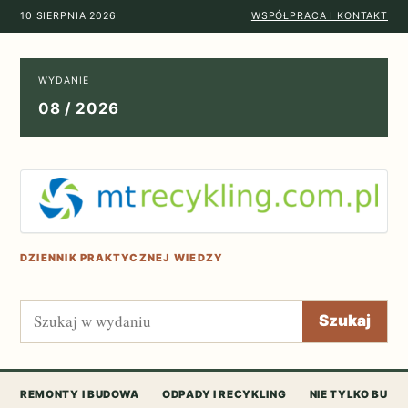
10 SIERPNIA 2026
WSPÓŁPRACA I KONTAKT
WYDANIE
08 / 2026
DZIENNIK PRAKTYCZNEJ WIEDZY
Szukaj
Szukaj
REMONTY I BUDOWA
ODPADY I RECYKLING
NIE TYLKO BUD