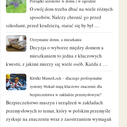
Porządki sezonowe w domu i w ogrodzie
wrzesień 2020
O swój dom trzeba dbać na wiele różnych
sierpień 2018
sposobów. Należy chronić go przed
szkodami, przed kradzieżą, starać się by był …
czerwiec 2018
Utrzymanie domu, a mieszkania
maj 2018
Decyzja o wyborze między domem a
mieszkaniem to jedna z kluczowych
kwiecień 2018
kwestii, z jakimi mierzy się wiele osób. Każda z …
marzec 2018
Kłódki MasterLock – dlaczego profesjonalne
luty 2018
systemy blokad mają kluczowe znaczenie dla
bezpieczeństwa w zakładzie przemysłowym?
styczeń 2018
Bezpieczeństwo maszyn i urządzeń w zakładach
przemysłowych to temat, który w polskim przemyśle
grudzień 2017
zyskuje na znaczeniu wraz z zaostrzaniem wymagań
listopad 2017