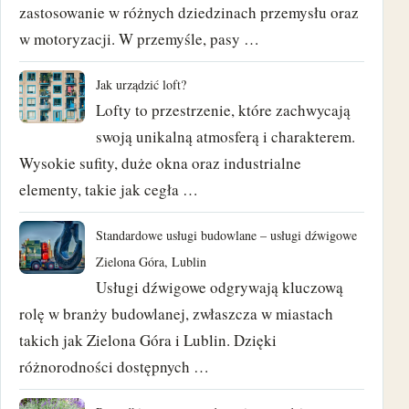
zastosowanie w różnych dziedzinach przemysłu oraz
wrzesień 2022
w motoryzacji. W przemyśle, pasy …
czerwiec 2022
Jak urządzić loft?
maj 2022
Lofty to przestrzenie, które zachwycają
swoją unikalną atmosferą i charakterem.
luty 2022
Wysokie sufity, duże okna oraz industrialne
elementy, takie jak cegła …
kwiecień 2021
Standardowe usługi budowlane – usługi dźwigowe
marzec 2021
Zielona Góra, Lublin
luty 2021
Usługi dźwigowe odgrywają kluczową
rolę w branży budowlanej, zwłaszcza w miastach
styczeń 2021
takich jak Zielona Góra i Lublin. Dzięki
różnorodności dostępnych …
grudzień 2020